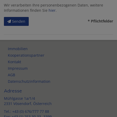
Wir verarbeiten Ihre personenbezogenen Daten, weitere
Informationen finden Sie
hier
.
* Pflichtfelder
Senden
Immobilien
Kooperationspartner
Kontakt
Impressum
AGB
Datenschutzinformation
Adresse
Mühlgasse 1a/1/4
2331 Vösendorf, Österreich
Tel.:
+43 (0) 676/777 77 88
Fax: +43 (1) 253 30 33 -3399