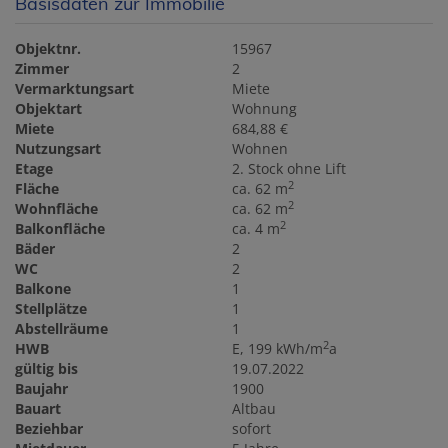
Basisdaten zur Immobilie
Objektnr.
15967
Zimmer
2
Vermarktungsart
Miete
Objektart
Wohnung
Miete
684,88 €
Nutzungsart
Wohnen
Etage
2. Stock ohne Lift
2
Fläche
ca. 62 m
2
Wohnfläche
ca. 62 m
2
Balkonfläche
ca. 4 m
Bäder
2
WC
2
Balkone
1
Stellplätze
1
Abstellräume
1
2
HWB
E, 199 kWh/m
a
gültig bis
19.07.2022
Baujahr
1900
Bauart
Altbau
Beziehbar
sofort