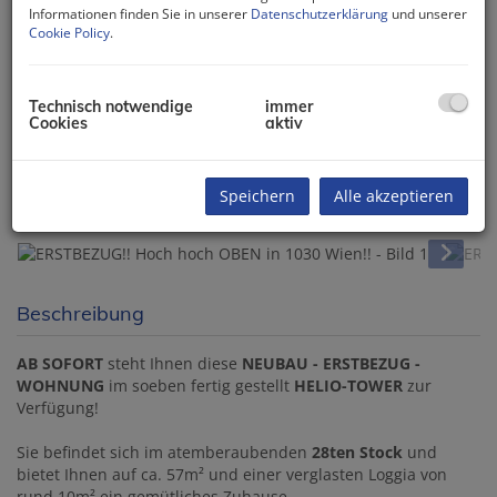
Informationen finden Sie in unserer
Datenschutzerklärung
und unserer
Cookie Policy
.
Technisch notwendige
immer
Cookies
aktiv
Speichern
Alle akzeptieren
Beschreibung
AB SOFORT
steht Ihnen diese
NEUBAU - ERSTBEZUG -
WOHNUNG
im soeben fertig gestellt
HELIO-TOWER
zur
Verfügung!
Sie befindet sich im atemberaubenden
28ten Stock
und
bietet Ihnen auf ca. 57m² und einer verglasten Loggia von
rund 10m² ein gemütliches Zuhause.