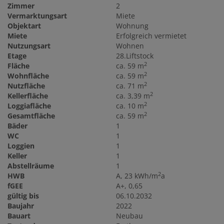
Zimmer
2
Vermarktungsart
Miete
Objektart
Wohnung
Miete
Erfolgreich vermietet
Nutzungsart
Wohnen
Etage
28.Liftstock
2
Fläche
ca. 59 m
2
Wohnfläche
ca. 59 m
2
Nutzfläche
ca. 71 m
2
Kellerfläche
ca. 3,39 m
2
Loggiafläche
ca. 10 m
2
Gesamtfläche
ca. 59 m
Bäder
1
WC
1
Loggien
1
Keller
1
Abstellräume
1
2
HWB
A, 23 kWh/m
a
fGEE
A+, 0,65
gültig bis
06.10.2032
Baujahr
2022
Bauart
Neubau