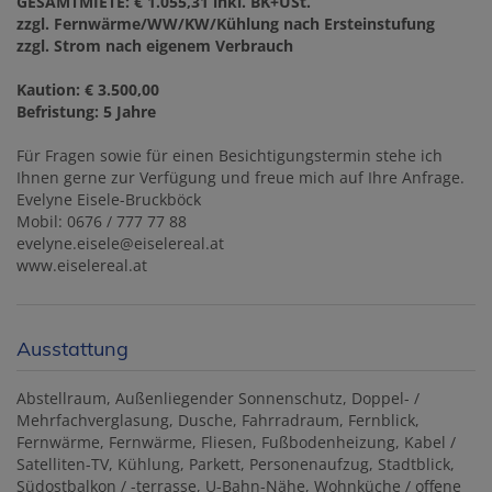
GESAMTMIETE: € 1.055,31 inkl. BK+USt.
zzgl. Fernwärme/WW/KW/Kühlung nach Ersteinstufung
zzgl. Strom nach eigenem Verbrauch
Kaution: € 3.500,00
Befristung: 5 Jahre
Für Fragen sowie für einen Besichtigungstermin stehe ich
Ihnen gerne zur Verfügung und freue mich auf Ihre Anfrage.
Evelyne Eisele-Bruckböck
Mobil: 0676 / 777 77 88
evelyne.eisele@eiselereal.at
www.eiselereal.at
Ausstattung
Abstellraum
Außenliegender Sonnenschutz
Doppel- /
Mehrfachverglasung
Dusche
Fahrradraum
Fernblick
Fernwärme
Fernwärme
Fliesen
Fußbodenheizung
Kabel /
Satelliten-TV
Kühlung
Parkett
Personenaufzug
Stadtblick
Südostbalkon / -terrasse
U-Bahn-Nähe
Wohnküche / offene