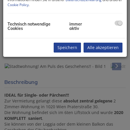
Cookie Policy
.
Technisch notwendige
immer
Cookies
aktiv
Speichern
Alle akzeptieren
Beschreibung
IDEAL für Single- oder Pärchen!!!
Zur Vermietung gelangt diese
absolut zentral gelegene
2
Zimmer-Wohnung in 1020 Wien Praterstraße 30.
Die Wohnung befindet sich im 6ten Liftstock und wurde
2020
KOMPLETT saniert
.
Sie können von der Loggia oder dem kleinen Balkon das
Geschehen der City beobachten.