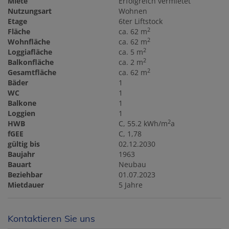
Miete
Erfolgreich vermietet
Nutzungsart
Wohnen
Etage
6ter Liftstock
2
Fläche
ca. 62 m
2
Wohnfläche
ca. 62 m
2
Loggiafläche
ca. 5 m
2
Balkonfläche
ca. 2 m
2
Gesamtfläche
ca. 62 m
Bäder
1
WC
1
Balkone
1
Loggien
1
2
HWB
C, 55.2 kWh/m
a
fGEE
C, 1,78
gültig bis
02.12.2030
Baujahr
1963
Bauart
Neubau
Beziehbar
01.07.2023
Mietdauer
5 Jahre
Kontaktieren Sie uns