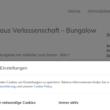
Home
Immobilie
f aus Verlassenschaft – Bungalow
B
K
F
Z
 Einstellungen
B
den Cookies um Einstellungen zu speichern. Nähere Informationen finden Sie in
O
tzerklärung
und unserer
Cookie Policy
.
Z
V
O
K
h notwendige Cookies
immer aktiv
N