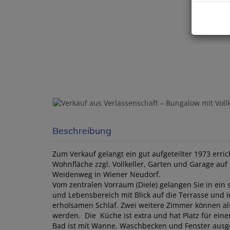
Beschreibung
Zum Verkauf gelangt ein gut aufgeteilter 1973 erri
Wohnfläche zzgl. Vollkeller, Garten und Garage auf
Weidenweg in Wiener Neudorf.
Vom zentralen Vorraum (Diele) gelangen Sie in ei
und Lebensbereich mit Blick auf die Terrasse und 
erholsamen Schlaf. Zwei weitere Zimmer können als
werden. Die Küche ist extra und hat Platz für einen
Bad ist mit Wanne. Waschbecken und Fenster ausges