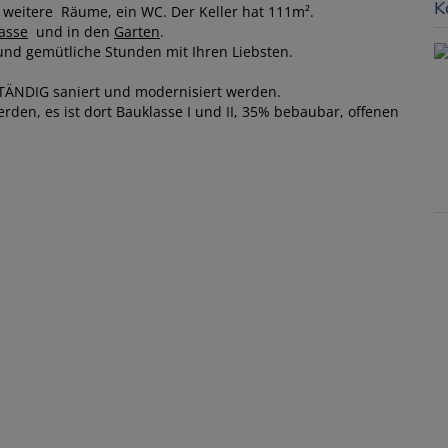
K
weitere Räume, ein WC. Der Keller hat 111m².
asse
und in den
Garten
.
nd gemütliche Stunden mit Ihren Liebsten.
STÄNDIG saniert und modernisiert werden.
den, es ist dort Bauklasse I und II, 35% bebaubar, offenen