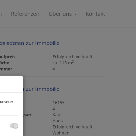
n
Referenzen
Über uns
Kontakt
asisdaten zur Immobilie
aufpreis
Erfolgreich verkauft
2
läche
ca. 115 m
immer
4
asisdaten zur Immobilie
 unserer
bjektnr.
16155
immer
4
ermarktungsart
Kauf
bjektart
Haus
aufpreis
Erfolgreich verkauft
utzungsart
Wohnen