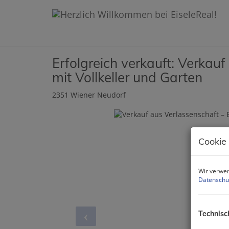
Erfolgreich verkauft: Verkau
mit Vollkeller und Garten
2351 Wiener Neudorf
Cookie
Wir verwen
Datenschu
Technisc