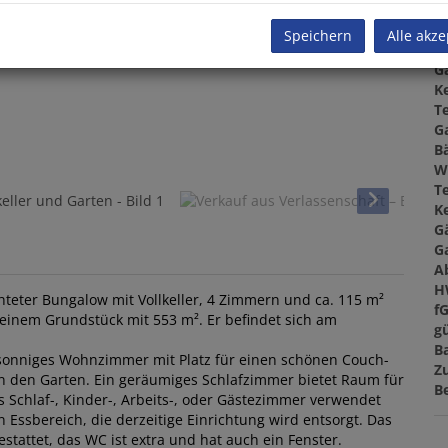
F
W
Speichern
Alle akze
G
G
Ke
T
G
B
W
T
Ke
G
G
A
H
chteter Bungalow mit Vollkeller, 4 Zimmern und ca. 115 m²
f
 einem Grundstück mit 553 m². Er befindet sich am
gü
B
n sonniges Wohnzimmer mit Platz für einen schönen Couch-
Z
in den Garten. Ein geräumiges Schlafzimmer bietet Raum für
B
 Schlaf-, Kinder-, Arbeits-, oder Gästezimmer verwendet
 Essbereich, die derzeitige Einrichtung wird entsorgt. Das
tattet, das WC ist extra und hat auch ein Fenster.