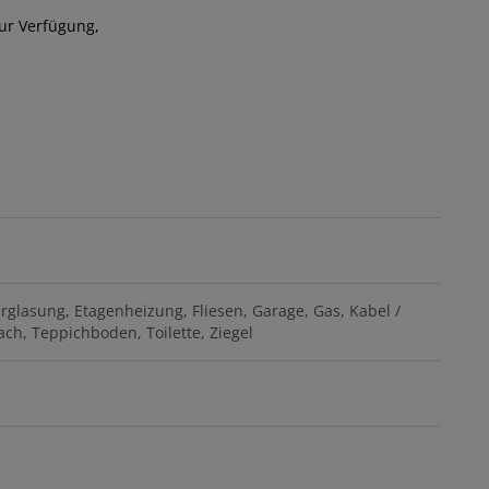
zur Verfügung,
erglasung
Etagenheizung
Fliesen
Garage
Gas
Kabel /
ach
Teppichboden
Toilette
Ziegel