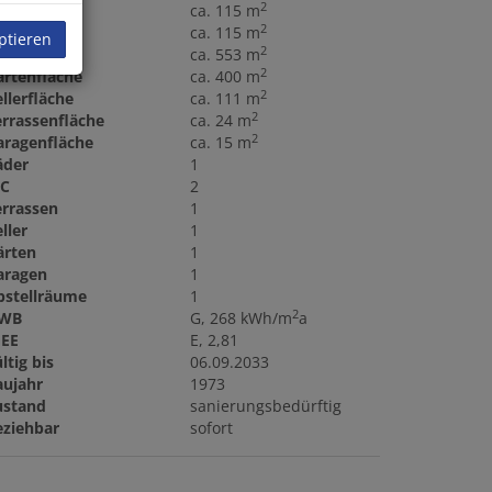
2
läche
ca. 115 m
2
ohnfläche
ca. 115 m
ptieren
2
rundfläche
ca. 553 m
2
artenfläche
ca. 400 m
2
llerfläche
ca. 111 m
2
errassenfläche
ca. 24 m
2
aragenfläche
ca. 15 m
äder
1
C
2
errassen
1
ller
1
ärten
1
aragen
1
bstellräume
1
2
WB
G, 268 kWh/m
a
GEE
E, 2,81
ltig bis
06.09.2033
aujahr
1973
ustand
sanierungsbedürftig
eziehbar
sofort