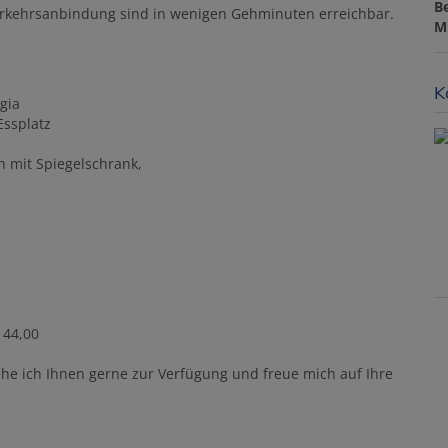
B
erkehrsanbindung sind in wenigen Gehminuten erreichbar.
M
K
gia
Essplatz
 mit Spiegelschrank,
144,00
ehe ich Ihnen gerne zur Verfügung und freue mich auf Ihre