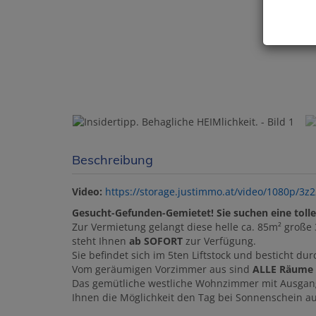
Beschreibung
Video:
https://storage.justimmo.at/video/1080p/
Gesucht-Gefunden-Gemietet! Sie suchen eine tolle 
Zur Vermietung gelangt diese helle ca. 85m² gro
steht Ihnen
ab SOFORT
zur Verfügung.
Sie befindet sich im 5ten Liftstock und besticht du
Vom geräumigen Vorzimmer aus sind
ALLE Räume
Das gemütliche westliche Wohnzimmer mit Ausgang a
Ihnen die Möglichkeit den Tag bei Sonnenschein au