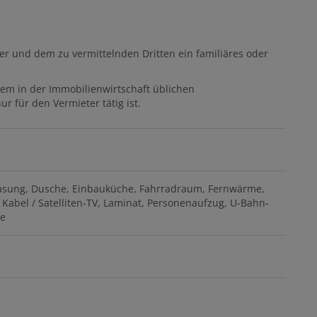
er und dem zu vermittelnden Dritten ein familiäres oder
dem in der Immobilienwirtschaft üblichen
r für den Vermieter tätig ist.
asung
Dusche
Einbauküche
Fahrradraum
Fernwärme
Kabel / Satelliten-TV
Laminat
Personenaufzug
U-Bahn-
se