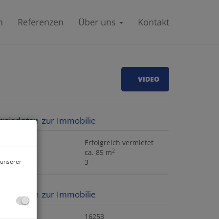
n
Referenzen
Über uns
Kontakt
VIDEO
asisdaten zur Immobilie
iete
Erfolgreich vermietet
2
läche
ca. 85 m
 unserer
immer
3
asisdaten zur Immobilie
bjektnr.
16253