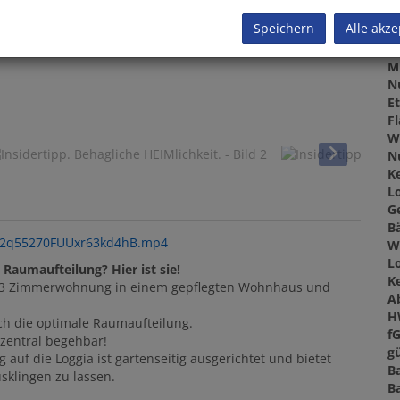
Z
Speichern
Alle akze
V
O
M
N
E
F
W
N
Ke
L
G
B
3z22q55270FUUxr63kd4hB.mp4
W
L
Raumaufteilung? Hier ist sie!
Ke
ße 3 Zimmerwohnung in einem gepflegten Wohnhaus und
A
H
rch die optimale Raumaufteilung.
f
zentral begehbar!
gü
uf die Loggia ist gartenseitig ausgerichtet und bietet
B
sklingen zu lassen.
B