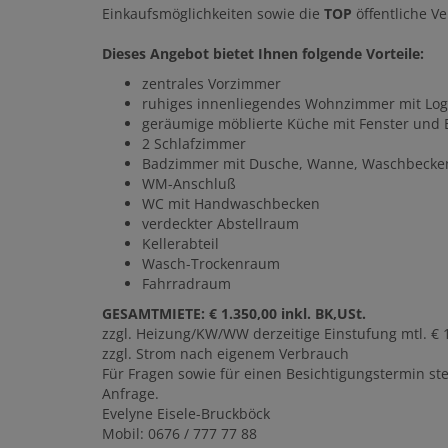
Einkaufsmöglichkeiten sowie die
TOP
öffentliche V
Dieses Angebot bietet Ihnen folgende Vorteile:
zentrales Vorzimmer
ruhiges innenliegendes Wohnzimmer mit Log
geräumige möblierte Küche mit Fenster und 
2 Schlafzimmer
Badzimmer mit Dusche, Wanne, Waschbecken
WM-Anschluß
WC mit Handwaschbecken
verdeckter Abstellraum
Kellerabteil
Wasch-Trockenraum
Fahrradraum
GESAMTMIETE: € 1.350,00 inkl. BK,USt.
zzgl. Heizung/KW/WW derzeitige Einstufung mtl. € 
zzgl. Strom nach eigenem Verbrauch
Für Fragen sowie für einen Besichtigungstermin st
Anfrage.
Evelyne Eisele-Bruckböck
Mobil: 0676 / 777 77 88