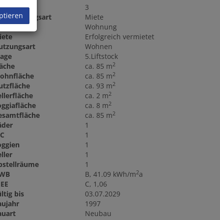
immer
3
ptieren
ermarktungsart
Miete
bjektart
Wohnung
iete
Erfolgreich vermietet
utzungsart
Wohnen
tage
5.Liftstock
2
läche
ca. 85 m
2
ohnfläche
ca. 85 m
2
utzfläche
ca. 93 m
2
llerfläche
ca. 2 m
2
oggiafläche
ca. 8 m
2
esamtfläche
ca. 85 m
äder
1
C
1
oggien
1
ller
1
bstellräume
1
2
WB
B, 41.09 kWh/m
a
GEE
C, 1,06
ltig bis
03.07.2029
aujahr
1997
auart
Neubau