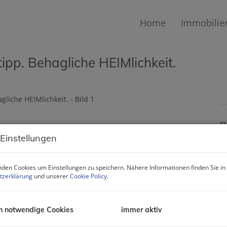
Home
Immobilie
rtipp. Behagliche HEIMlichkeit.
B
 Einstellungen
M
F
den Cookies um Einstellungen zu speichern. Nähere Informationen finden Sie in
Z
tzerklärung
und unserer
Cookie Policy
.
B
h notwendige Cookies
immer aktiv
O