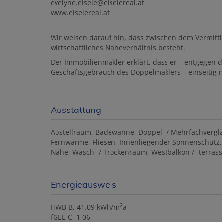
evelyne.eisele@eiselereal.at
www.eiselereal.at
Wir weisen darauf hin, dass zwischen dem Vermittl
wirtschaftliches Naheverhältnis besteht.
Der Immobilienmakler erklärt, dass er – entgegen 
Geschäftsgebrauch des Doppelmaklers – einseitig nu
Ausstattung
Abstellraum
Badewanne
Doppel- / Mehrfachvergl
Fernwärme
Fliesen
Innenliegender Sonnenschutz
Nähe
Wasch- / Trockenraum
Westbalkon / -terras
Energieausweis
2
HWB
B, 41.09 kWh/m
a
fGEE
C, 1,06