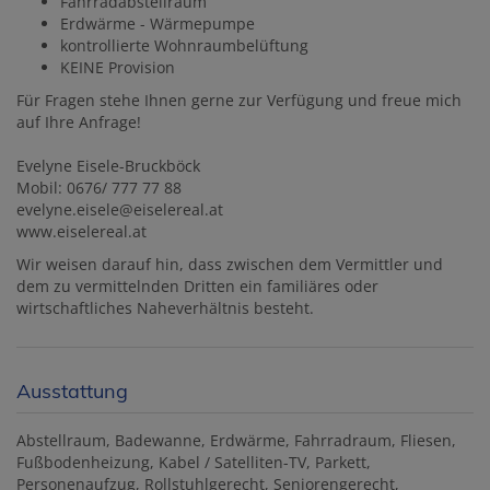
Fahrradabstellraum
Erdwärme - Wärmepumpe
kontrollierte Wohnraumbelüftung
KEINE Provision
Für Fragen stehe Ihnen gerne zur Verfügung und freue mich
auf Ihre Anfrage!
Evelyne Eisele-Bruckböck
Mobil: 0676/ 777 77 88
evelyne.eisele@eiselereal.at
www.eiselereal.at
Wir weisen darauf hin, dass zwischen dem Vermittler und
dem zu vermittelnden Dritten ein familiäres oder
wirtschaftliches Naheverhältnis besteht.
Ausstattung
Abstellraum
Badewanne
Erdwärme
Fahrradraum
Fliesen
Fußbodenheizung
Kabel / Satelliten-TV
Parkett
Personenaufzug
Rollstuhlgerecht
Seniorengerecht