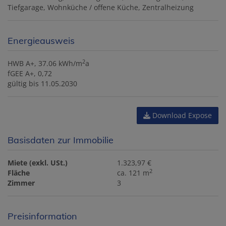
Tiefgarage
Wohnküche / offene Küche
Zentralheizung
Energieausweis
2
HWB
A+, 37.06 kWh/m
a
fGEE
A+, 0,72
gültig bis
11.05.2030
Download Expose
Basisdaten zur Immobilie
Miete (exkl. USt.)
1.323,97 €
2
Fläche
ca. 121 m
Zimmer
3
Preisinformation