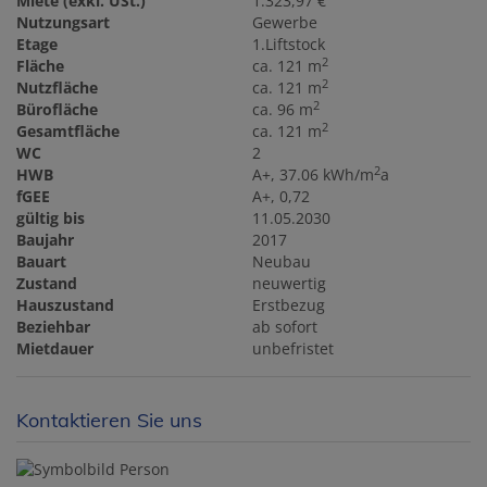
Miete (exkl. USt.)
1.323,97 €
Nutzungsart
Gewerbe
Etage
1.Liftstock
2
Fläche
ca. 121 m
2
Nutzfläche
ca. 121 m
2
Bürofläche
ca. 96 m
2
Gesamtfläche
ca. 121 m
WC
2
2
HWB
A+, 37.06 kWh/m
a
fGEE
A+, 0,72
gültig bis
11.05.2030
Baujahr
2017
Bauart
Neubau
Zustand
neuwertig
Hauszustand
Erstbezug
Beziehbar
ab sofort
Mietdauer
unbefristet
Kontaktieren Sie uns