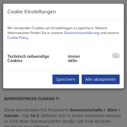
Cookie Einstellungen
Wir verwenden Cookies um Einstellungen zu speichern. Nähere
Informationen finden Sie in unserer
Datenschutzerklärung
und unserer
Cookie Policy
.
Technisch notwendige
immer
Cookies
aktiv
Speichern
Alle akzeptieren
Beschreibung
BARRIEREFREIER ZUGANG !!!
Diese wunderbare frei finanzierte
Genossenschafts / Büro /
Kanzlei -
Top
1A-3
befindet sich in einem modernen Neubau
in 1210 Wien Stammersdorfer Straße 128/ Ecke Brünner
Straße im 1ten Liftstock.