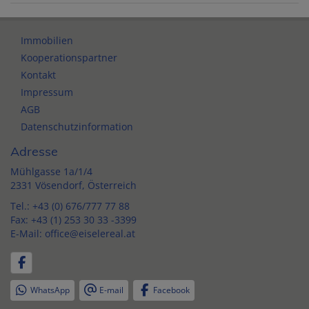
Immobilien
Kooperationspartner
Kontakt
Impressum
AGB
Datenschutzinformation
Adresse
Mühlgasse 1a/1/4
2331 Vösendorf, Österreich
Tel.:
+43 (0) 676/777 77 88
Fax: +43 (1) 253 30 33 -3399
E-Mail:
office@eiselereal.at
WhatsApp
E-mail
Facebook