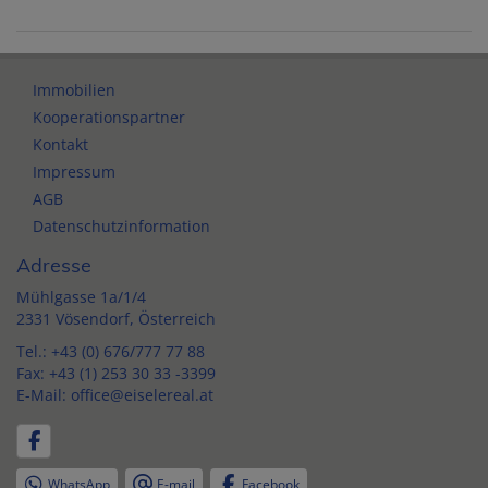
Immobilien
Kooperationspartner
Kontakt
Impressum
AGB
Datenschutzinformation
Adresse
Mühlgasse 1a/1/4
2331 Vösendorf, Österreich
Tel.:
+43 (0) 676/777 77 88
Fax: +43 (1) 253 30 33 -3399
E-Mail:
office@eiselereal.at
WhatsApp
E-mail
Facebook