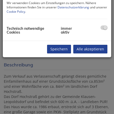
Wir verwenden Cookies um Einstellungen zu speichern. Nähere
Informationen finden Sie in unserer
Datenschutzerklärung
und unserer
Cookie Policy
.
Technisch notwendige
immer
Cookies
aktiv
Speichern
Alle akzeptieren
Beschreibung
Zum Verkauf aus Verlassenschaft gelangt dieses gemütliche
Einfamilienhaus auf einer Grundstücksfläche von ca.853m²
und einer Wohnfläche von ca. 84m² im ländlichen Dorf
Hochstraß.
Das Dorf Hochstraß gehört zu der Gemeinde Klausen-
Leopoldsdorf und befindet sich
600 m .ü.A. - Landleben PUR!
Das Haus wurde ca. 1986 erbaut, erstreckt sich auf 3 Ebenen,
eine große Garage sowie ein PKW- Stellplatz am Grundstück