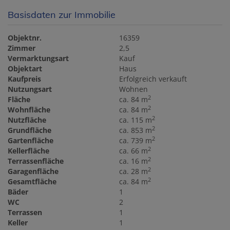
Basisdaten zur Immobilie
Objektnr.
16359
Zimmer
2,5
Vermarktungsart
Kauf
Objektart
Haus
Kaufpreis
Erfolgreich verkauft
Nutzungsart
Wohnen
2
Fläche
ca. 84 m
2
Wohnfläche
ca. 84 m
2
Nutzfläche
ca. 115 m
2
Grundfläche
ca. 853 m
2
Gartenfläche
ca. 739 m
2
Kellerfläche
ca. 66 m
2
Terrassenfläche
ca. 16 m
2
Garagenfläche
ca. 28 m
2
Gesamtfläche
ca. 84 m
Bäder
1
WC
2
Terrassen
1
Keller
1