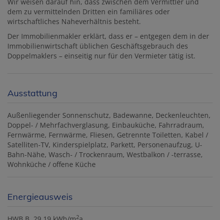
Wir weisen darauf hin, dass zwischen dem Vermittler und
dem zu vermittelnden Dritten ein familiäres oder
wirtschaftliches Naheverhältnis besteht.
Der Immobilienmakler erklärt, dass er – entgegen dem in der
Immobilienwirtschaft üblichen Geschäftsgebrauch des
Doppelmaklers – einseitig nur für den Vermieter tätig ist.
Ausstattung
Außenliegender Sonnenschutz
Badewanne
Deckenleuchten
Doppel- / Mehrfachverglasung
Einbauküche
Fahrradraum
Fernwärme
Fernwärme
Fliesen
Getrennte Toiletten
Kabel /
Satelliten-TV
Kinderspielplatz
Parkett
Personenaufzug
U-
Bahn-Nähe
Wasch- / Trockenraum
Westbalkon / -terrasse
Wohnküche / offene Küche
Energieausweis
2
HWB
B, 29.19 kWh/m
a