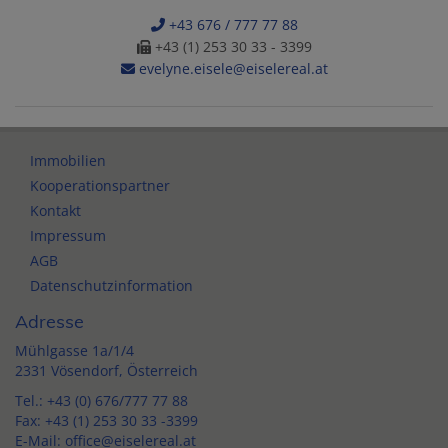
+43 676 / 777 77 88
+43 (1) 253 30 33 - 3399
evelyne.eisele@eiselereal.at
Immobilien
Kooperationspartner
Kontakt
Impressum
AGB
Datenschutzinformation
Adresse
Mühlgasse 1a/1/4
2331 Vösendorf, Österreich
Tel.:
+43 (0) 676/777 77 88
Fax: +43 (1) 253 30 33 -3399
E-Mail:
office@eiselereal.at