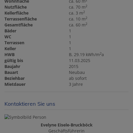
2
Wohnfläche
ca. 60 m
2
Nutzfläche
ca. 70 m
2
Kellerfläche
ca. 3 m
2
Terrassenfläche
ca. 10 m
2
Gesamtfläche
ca. 60 m
Bäder
1
WC
1
Terrassen
1
Keller
1
2
HWB
B, 29.19 kWh/m
a
gültig bis
11.03.2025
Baujahr
2015
Bauart
Neubau
Beziehbar
ab sofort
Mietdauer
3 Jahre
Kontaktieren Sie uns
Evelyne Eisele-Bruckböck
Geschäftsführerin