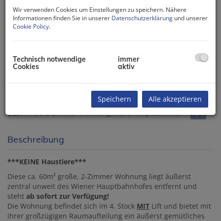
Wir verwenden Cookies um Einstellungen zu speichern. Nähere
Informationen finden Sie in unserer
Datenschutzerklärung
und unserer
Cookie Policy
.
Technisch notwendige
immer
Cookies
aktiv
Speichern
Alle akzeptieren
Beschreibung
***KEINE Haustiere***
Diese ca. 60m² große, 2-Zimmer Wohnung liegt äußerst
zentral unweit des Wiener Hauptbahnhofes entfernt und
steht
ab sofort zur Verfügung!
Die Wohnung befindet sich im 4. Stock
MIT
Lift und bietet mit
ihrer großzügigen Raumaufteilung ein äußerst gemütliches