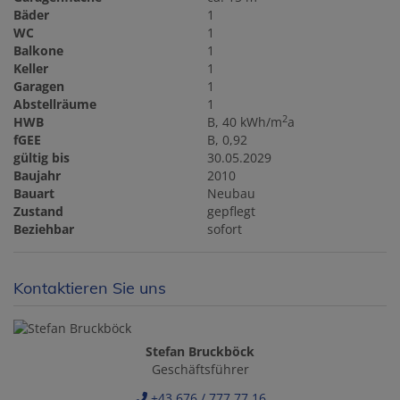
Bäder
1
WC
1
Balkone
1
Keller
1
Garagen
1
Abstellräume
1
2
HWB
B, 40 kWh/m
a
fGEE
B, 0,92
gültig bis
30.05.2029
Baujahr
2010
Bauart
Neubau
Zustand
gepflegt
Beziehbar
sofort
Kontaktieren Sie uns
Stefan Bruckböck
Geschäftsführer
+43 676 / 777 77 16