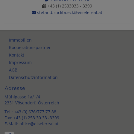
+43 (1) 2533033 - 3399
stefan.bruckboeck@eiselereal.at
Immobilien
Kooperationspartner
Kontakt
Impressum
AGB
Datenschutzinformation
Adresse
Mühlgasse 1a/1/4
2331 Vösendorf, Österreich
Tel.:
+43 (0) 676/777 77 88
Fax: +43 (1) 253 30 33 -3399
E-Mail:
office@eiselereal.at