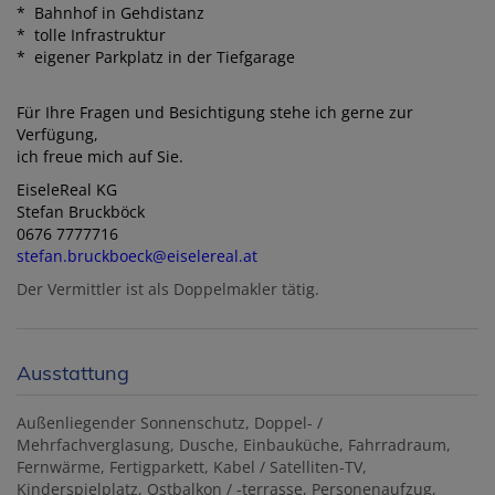
* Bahnhof in Gehdistanz
* tolle Infrastruktur
* eigener Parkplatz in der Tiefgarage
Für Ihre Fragen und Besichtigung stehe ich gerne zur
Verfügung,
ich freue mich auf Sie.
EiseleReal KG
Stefan Bruckböck
0676 7777716
stefan.bruckboeck@eiselereal.at
Der Vermittler ist als Doppelmakler tätig.
Ausstattung
Außenliegender Sonnenschutz
Doppel- /
Mehrfachverglasung
Dusche
Einbauküche
Fahrradraum
Fernwärme
Fertigparkett
Kabel / Satelliten-TV
Kinderspielplatz
Ostbalkon / -terrasse
Personenaufzug