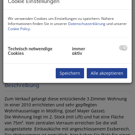
Cookie Einstellungen
Wir verwenden Cookies um Einstellungen zu speichern. Nähere
Informationen finden Sie in unserer
Datenschutzerklärung
und unserer
Cookie Policy
.
Technisch notwendige
immer
Cookies
aktiv
Speichern
Alle akzeptieren
Beschreibung
Zum Verkauf gelangt diese entzückende 3 Zimmer Wohnung
in einer 2010 errichteten und sehr gepflegten
Wohnhausanlage in Mödling. (Josef Mayer Gasse).
Die Wohnung liegt im 2. Stock (mit Lift) und hat eine Fläche
von 75m². Vom zentralen Vorraum erreichen Sie die voll
ausgestattete Einbauküche mit angeschlossenem Essbereich.
Das Wohnzimmer ist gemütlich, hier haben Sie Platz für einen