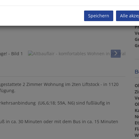
U
m
Speichern
Alle akze
Pr
V
G
G
B
gestattete 2 Zimmer Wohnung im 2ten Liftstock - in 1120
O
rfügung.
Z
V
rkehrsanbindung (U6,6;18; 59A, N6) sind fußläufig in
O
K
N
uß in ca. 30 Minuten oder mit dem Bus in ca. 15 Minuten
E
F
W