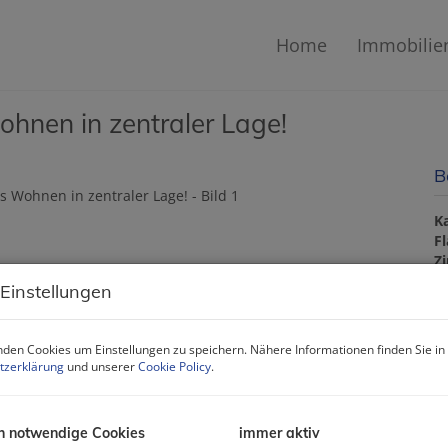
Home
Immobilie
ohnen in zentraler Lage!
B
K
F
Z
 Einstellungen
P
den Cookies um Einstellungen zu speichern. Nähere Informationen finden Sie in
tzerklärung
und unserer
Cookie Policy
.
Ka
B
R
h notwendige Cookies
immer aktiv
Li