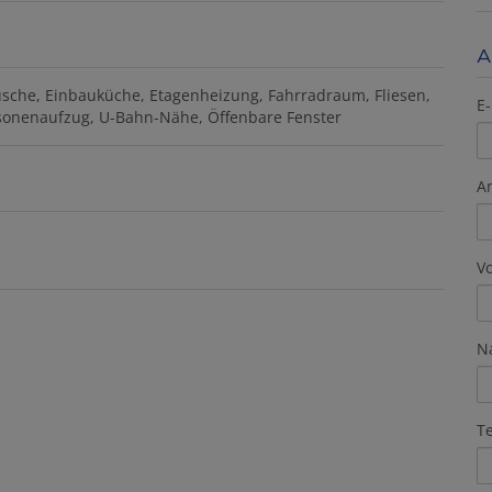
A
sche
Einbauküche
Etagenheizung
Fahrradraum
Fliesen
E-
sonenaufzug
U-Bahn-Nähe
Öffenbare Fenster
A
V
N
T