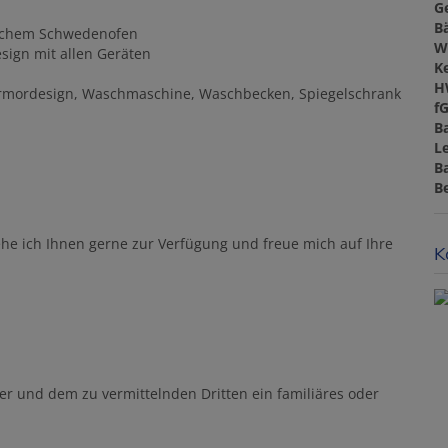
G
B
lichem Schwedenofen
W
sign mit allen Geräten
Ke
H
armordesign, Waschmaschine, Waschbecken, Spiegelschrank
f
B
L
B
B
ehe ich Ihnen gerne zur Verfügung und freue mich auf Ihre
K
er und dem zu vermittelnden Dritten ein familiäres oder