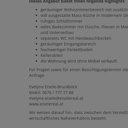
Dieses Angebot bietet Ihnen folgende Highlights
:
geräumiger Wohnzimmerbereich mit zusätz
voll ausgestatte Mass-Küche in modernem De
ruhiges Schlafzimmer
edles Badezimmer mit Dusche, Fliesen in M
und Unterverbau
separates WC mit Handwaschbecken
geräumiger Eingangsbereich
hochwertiger Parkettboden
Kellerabteil
die Wohnung wird ohne Möbel verkauft
Für Fragen sowie für einen Besichtigungstermin st
Anfrage.
Evelyne Eisele-Bruckböck
Mobil: 0676 / 777 77 88
evelyne.eisele@eiselereal.at
www.eiselereal.at
Wir weisen darauf hin, dass zwischen dem Vermittl
wirtschaftliches Naheverhältnis besteht.