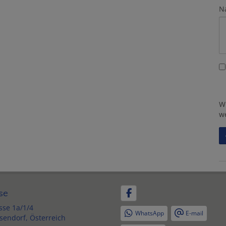
N
W
w
se
se 1a/1/4
WhatsApp
E-mail
sendorf, Österreich