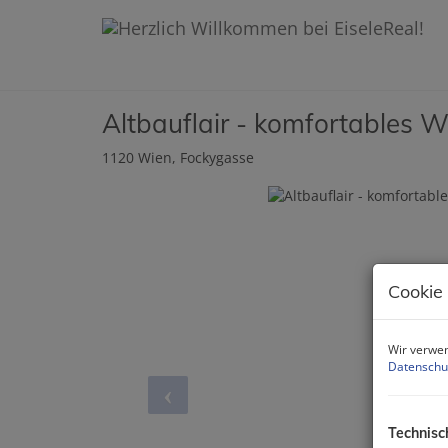
Altbauflair - komfortables W
1120 Wien
, Fockygasse
Cookie
Wir verwen
Datenschu
Technisc