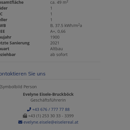
2
esamtfläche
ca. 49 m
äder
1
C
1
ller
1
2
WB
B, 37.5 kWh/m
a
GEE
A+, 0,66
aujahr
1900
etzte Sanierung
2021
auart
Altbau
eziehbar
ab sofort
ontaktieren Sie uns
Evelyne Eisele-Bruckböck
Geschäftsführerin
+43 676 / 777 77 88
+43 (1) 253 30 33 - 3399
evelyne.eisele@eiselereal.at