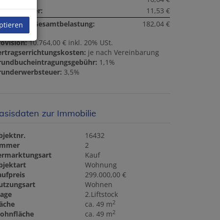
msatzsteuer:
11,53 €
onatliche Gesamtbelastung:
182,04 €
ptieren
ovision:
10.764,00 € inkl. 20% USt.
ertragserrichtungskosten:
je nach Vereinbarung
rundbucheintragungsgebühr:
1,1%
runderwerbsteuer:
3,5%
asisdaten zur Immobilie
bjektnr.
16432
immer
2
ermarktungsart
Kauf
bjektart
Wohnung
aufpreis
299.000,00 €
utzungsart
Wohnen
tage
2.Liftstock
2
läche
ca. 49 m
2
ohnfläche
ca. 49 m