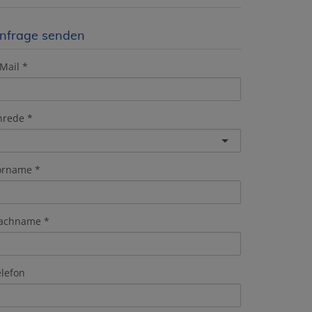
nfrage senden
Mail
nrede
orname
achname
elefon