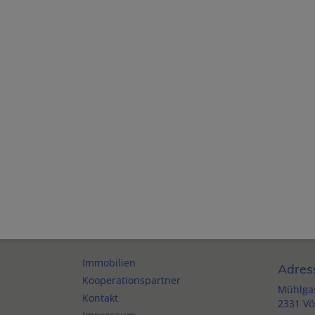
Immobilien
Adres
Kooperationspartner
Mühlgas
Kontakt
2331 Vö