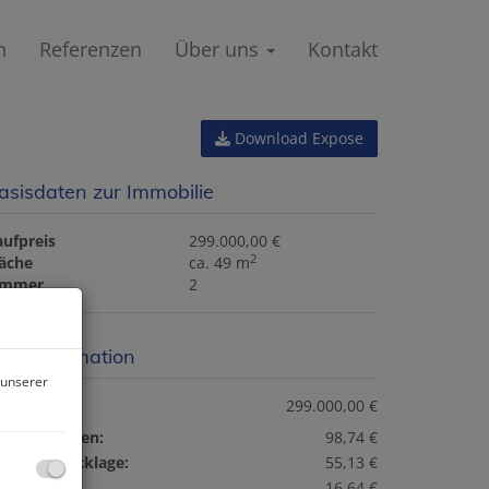
n
Referenzen
Über uns
Kontakt
Download Expose
asisdaten zur Immobilie
aufpreis
299.000,00 €
2
läche
ca. 49 m
immer
2
reisinformation
 unserer
ufpreis:
299.000,00 €
etriebskosten:
98,74 €
eparaturrücklage:
55,13 €
ftkosten:
16,64 €