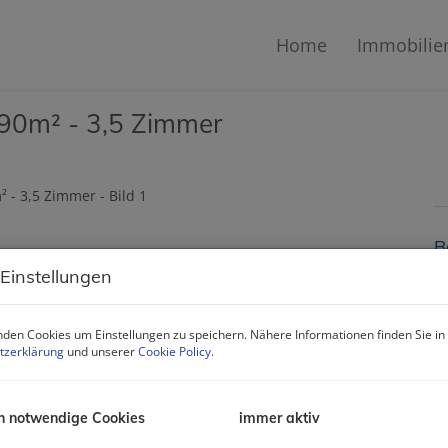
Home
Immobilie
- 90m² - 3,5 Zimmer
B
 Einstellungen
Mi
Z
den Cookies um Einstellungen zu speichern. Nähere Informationen finden Sie in
tzerklärung
und unserer
Cookie Policy
.
B
h notwendige Cookies
immer aktiv
O
Z