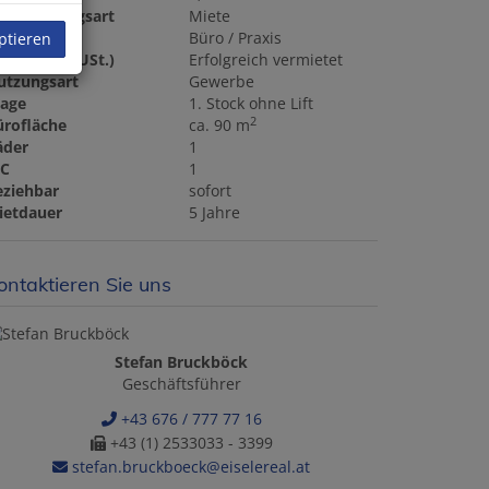
ermarktungsart
Miete
bjektart
Büro / Praxis
ptieren
ete (exkl. USt.)
Erfolgreich vermietet
utzungsart
Gewerbe
tage
1. Stock ohne Lift
2
ürofläche
ca. 90 m
äder
1
C
1
eziehbar
sofort
ietdauer
5 Jahre
ontaktieren Sie uns
Stefan Bruckböck
Geschäftsführer
+43 676 / 777 77 16
+43 (1) 2533033 - 3399
stefan.bruckboeck@eiselereal.at