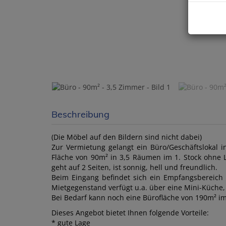
Beschreibung
(Die Möbel auf den Bildern sind nicht dabei)
Zur Vermietung gelangt ein Büro/Geschäftslokal 
Fläche von 90m² in 3,5 Räumen im 1. Stock ohne L
geht auf 2 Seiten, ist sonnig, hell und freundlich.
Beim Eingang befindet sich ein Empfangsbereich
Mietgegenstand verfügt u.a. über eine Mini-Küche
Bei Bedarf kann noch eine Bürofläche von 190m² i
Dieses Angebot bietet Ihnen folgende Vorteile:
* gute Lage