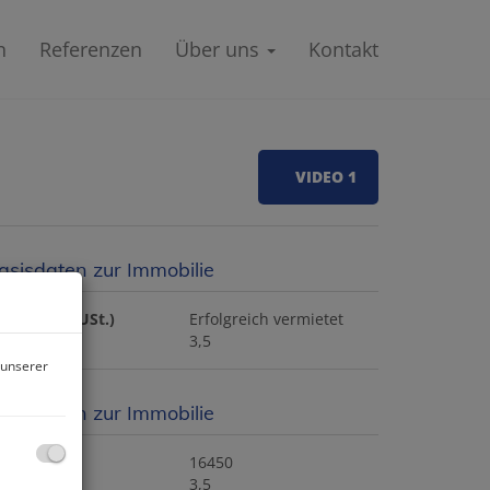
n
Referenzen
Über uns
Kontakt
VIDEO 1
asisdaten zur Immobilie
ete (exkl. USt.)
Erfolgreich vermietet
immer
3,5
 unserer
asisdaten zur Immobilie
bjektnr.
16450
immer
3,5