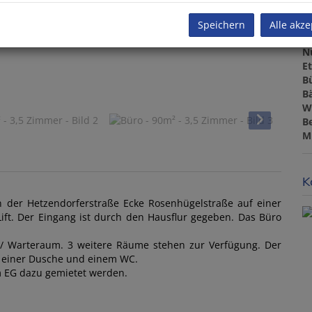
V
O
Speichern
Alle akze
Mi
N
E
B
B
W
B
M
K
in der Hetzendorferstraße Ecke Rosenhügelstraße auf einer
ift. Der Eingang ist durch den Hausflur gegeben. Das Büro
 / Warteraum. 3 weitere Räume stehen zur Verfügung. Der
, einer Dusche und einem WC.
m EG dazu gemietet werden.