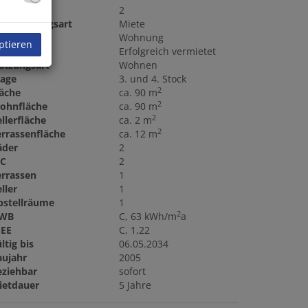
immer
2
ermarktungsart
Miete
bjektart
Wohnung
ptieren
iete
Erfolgreich vermietet
utzungsart
Wohnen
tage
3. und 4. Stock
2
läche
ca. 90 m
2
ohnfläche
ca. 90 m
2
llerfläche
ca. 2 m
2
errassenfläche
ca. 12 m
äder
2
C
2
errassen
1
ller
1
bstellräume
1
2
WB
C, 63 kWh/m
a
GEE
C, 1,22
ltig bis
06.05.2034
aujahr
2005
eziehbar
sofort
ietdauer
5 Jahre