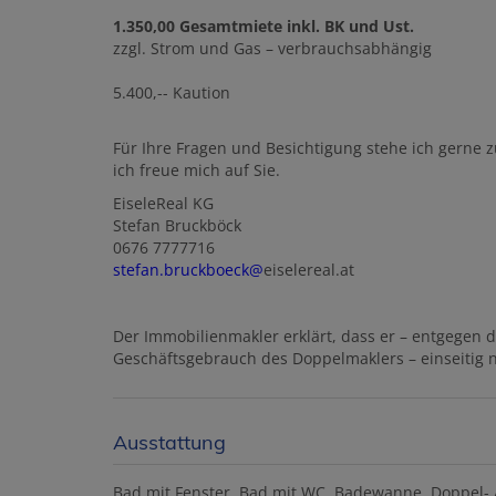
1.350,00 Gesamtmiete inkl. BK und Ust.
zzgl. Strom und Gas – verbrauchsabhängig
5.400,-- Kaution
Für Ihre Fragen und Besichtigung stehe ich gerne 
ich freue mich auf Sie.
EiseleReal KG
Stefan Bruckböck
0676 7777716
stefan.bruckboeck@
eiselereal.at
Der Immobilienmakler erklärt, dass er – entgegen 
Geschäftsgebrauch des Doppelmaklers – einseitig nu
Ausstattung
Bad mit Fenster
Bad mit WC
Badewanne
Doppel- 