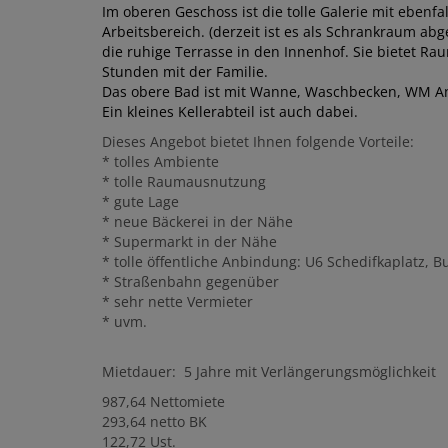
Im oberen Geschoss ist die tolle Galerie mit ebenfa
Arbeitsbereich. (derzeit ist es als Schrankraum abg
die ruhige Terrasse in den Innenhof. Sie bietet 
Stunden mit der Familie.
Das obere Bad ist mit Wanne, Waschbecken, WM An
Ein kleines Kellerabteil ist auch dabei.
Dieses Angebot bietet Ihnen folgende Vorteile:
* tolles Ambiente
* tolle Raumausnutzung
* gute Lage
* neue Bäckerei in der Nähe
* Supermarkt in der Nähe
* tolle öffentliche Anbindung: U6 Schedifkaplatz, Bu
* Straßenbahn gegenüber
* sehr nette Vermieter
* uvm.
Mietdauer: 5 Jahre mit Verlängerungsmöglichkeit
987,64 Nettomiete
293,64 netto BK
122,72 Ust.