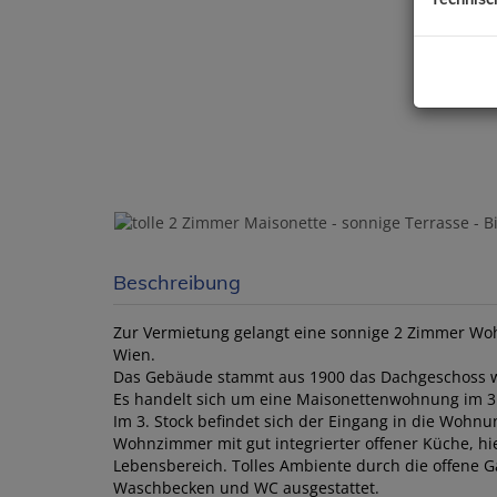
Beschreibung
Zur Vermietung gelangt eine sonnige 2 Zimmer Wohn
Wien.
Das Gebäude stammt aus 1900 das Dachgeschoss wu
Es handelt sich um eine Maisonettenwohnung im 3. u
Im 3. Stock befindet sich der Eingang in die Wohnu
Wohnzimmer mit gut integrierter offener Küche, hie
Lebensbereich. Tolles Ambiente durch die offene Ga
Waschbecken und WC ausgestattet.