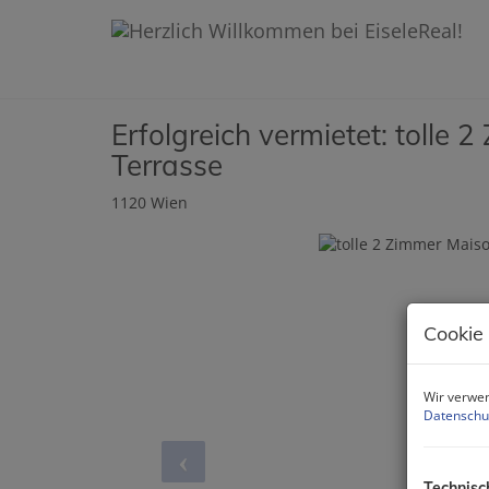
Erfolgreich vermietet: tolle 
Terrasse
1120 Wien
Cookie
Wir verwen
Datenschu
Technisc