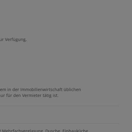
zur Verfügung,
dem in der Immobilienwirtschaft üblichen
r für den Vermieter tätig ist.
/ Mehrfachverglasung
Dusche
Einbauküche