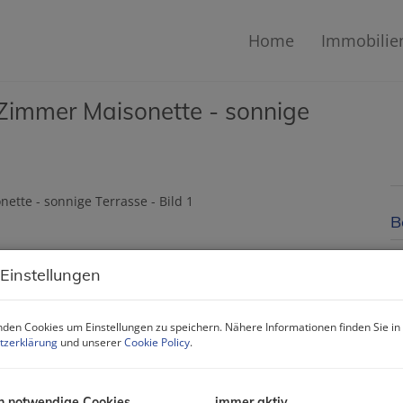
Home
Immobilie
2 Zimmer Maisonette - sonnige
B
M
 Einstellungen
F
Z
den Cookies um Einstellungen zu speichern. Nähere Informationen finden Sie in
tzerklärung
und unserer
Cookie Policy
.
B
O
h notwendige Cookies
immer aktiv