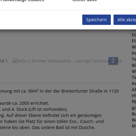
Z
V
O
Speichern
Alle akze
M
N
E
F
W
Ke
T
B
W
T
Ke
A
ung mit ca. 90m² in der der Breitenfurter Straße in 1120
H
f
rde ca. 2005 errichtet.
gü
nd 4. Stock (Lift ist vorhanden).
B
ng. Auf dieser Ebene befindet sich ein geräumiges
B
r haben Sie Platz für einen tollen Ess-, Couch- und
M
lerie bis oben. Das untere Bad ist mit Dusche,