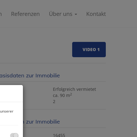
n
Referenzen
Über uns
Kontakt
VIDEO 1
asisdaten zur Immobilie
iete
Erfolgreich vermietet
2
läche
ca. 90 m
immer
2
 unserer
asisdaten zur Immobilie
bjektnr.
16455