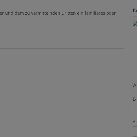
K
er und dem zu vermittelnden Dritten ein familiäres oder
A
E-
A