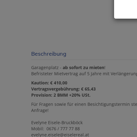
Beschreibung
Garagenplatz -
ab sofort zu mieten
!
Befristeter Mietvertrag auf 5 Jahre mit Verlängerun
Kaution: € 410,00
Vertragsvergebührung: € 65,43
Provision: 2 BMM +20% USt.
Für Fragen sowie für einen Besichtigungstermin st
Anfrage!
Evelyne Eisele-Bruckböck
Mobil: 0676 / 777 77 88
evelyne.eisele@eiselereal.at