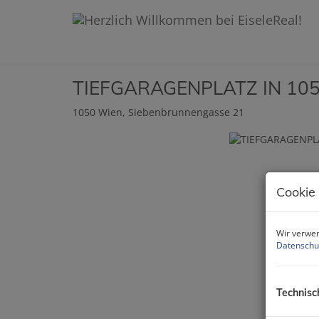
TIEFGARAGENPLATZ IN 1050
1050 Wien
, Siebenbrunnengasse 21
Cookie
Wir verwen
Datenschu
Technisc