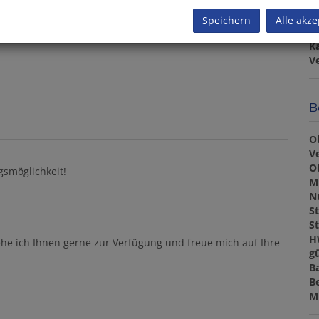
Speichern
Alle akze
Pr
K
V
B
O
V
O
gsmöglichkeit!
M
N
St
St
H
ehe ich Ihnen gerne zur Verfügung und freue mich auf Ihre
gü
B
B
M