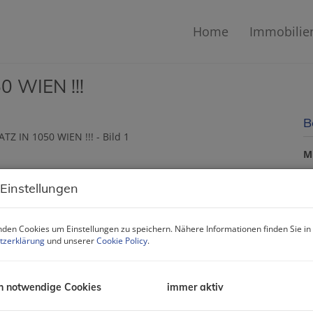
Home
Immobilie
 WIEN !!!
B
M
 Einstellungen
P
den Cookies um Einstellungen zu speichern. Nähere Informationen finden Sie in
G
tzerklärung
und unserer
Cookie Policy
.
M
B
U
h notwendige Cookies
immer aktiv
m