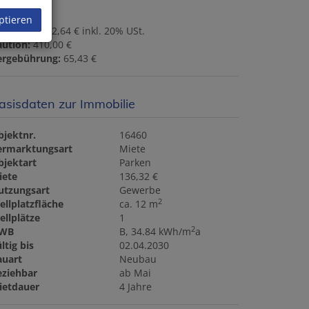
ptieren
ovision:
272,64 € inkl. 20% USt.
aution:
410,00 €
ergebührung:
65,43 €
asisdaten zur Immobilie
bjektnr.
16460
ermarktungsart
Miete
bjektart
Parken
iete
136,32 €
utzungsart
Gewerbe
2
ellplatzfläche
ca. 12 m
ellplätze
1
2
WB
B, 34.84 kWh/m
a
ltig bis
02.04.2030
auart
Neubau
eziehbar
ab Mai
ietdauer
4 Jahre