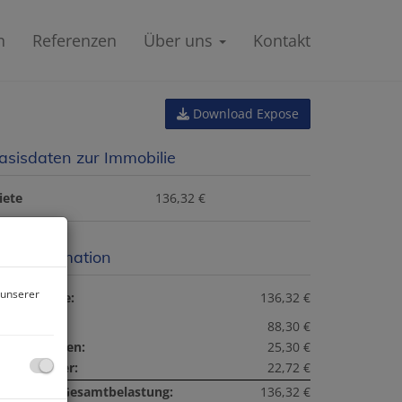
n
Referenzen
Über uns
Kontakt
Download Expose
asisdaten zur Immobilie
iete
136,32 €
reisinformation
 unserer
esamtmiete:
136,32 €
iete:
88,30 €
etriebskosten:
25,30 €
msatzsteuer:
22,72 €
onatliche Gesamtbelastung:
136,32 €