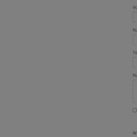
V
N
T
N
W