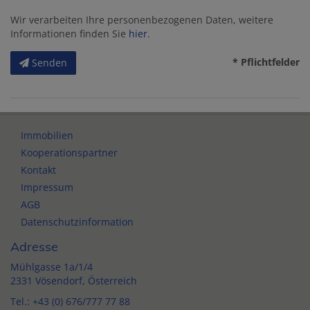
Wir verarbeiten Ihre personenbezogenen Daten, weitere
Informationen finden Sie
hier
.
* Pflichtfelder
Senden
Immobilien
Kooperationspartner
Kontakt
Impressum
AGB
Datenschutzinformation
Adresse
Mühlgasse 1a/1/4
2331 Vösendorf, Österreich
Tel.:
+43 (0) 676/777 77 88