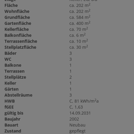
2
Fläche
ca. 202 m
2
Wohnfläche
ca. 202 m
2
Grundfläche
ca. 584 m
2
Gartenfläche
ca. 400 m
2
Kellerfläche
ca. 70 m
2
Balkonfläche
ca. 6 m
2
Terrassenfläche
ca. 10 m
2
Stellplatzfläche
ca. 30 m
Bäder
3
WC
3
Balkone
1
Terrassen
1
Stellplätze
2
Keller
1
Gärten
1
Abstellräume
3
2
HWB
C, 81 kWh/m
a
fGEE
C, 1,63
gültig bis
14.09.2031
Baujahr
2002
Bauart
Neubau
Zustand
gepflegt