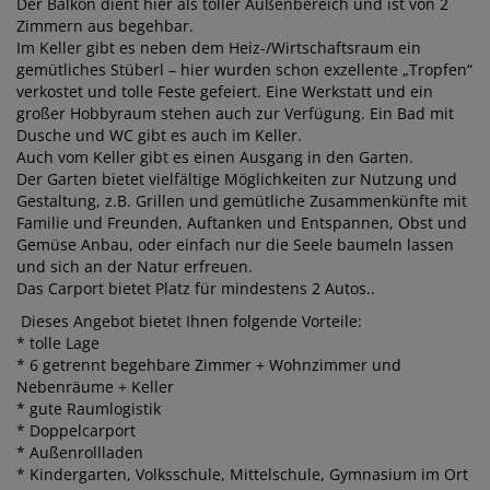
Der Balkon dient hier als toller Außenbereich und ist von 2
Zimmern aus begehbar.
Im Keller gibt es neben dem Heiz-/Wirtschaftsraum ein
gemütliches Stüberl – hier wurden schon exzellente „Tropfen“
verkostet und tolle Feste gefeiert. Eine Werkstatt und ein
großer Hobbyraum stehen auch zur Verfügung. Ein Bad mit
Dusche und WC gibt es auch im Keller.
Auch vom Keller gibt es einen Ausgang in den Garten.
Der Garten bietet vielfältige Möglichkeiten zur Nutzung und
Gestaltung, z.B. Grillen und gemütliche Zusammenkünfte mit
Familie und Freunden, Auftanken und Entspannen, Obst und
Gemüse Anbau, oder einfach nur die Seele baumeln lassen
und sich an der Natur erfreuen.
Das Carport bietet Platz für mindestens 2 Autos..
Dieses Angebot bietet Ihnen folgende Vorteile:
* tolle Lage
* 6 getrennt begehbare Zimmer + Wohnzimmer und
Nebenräume + Keller
* gute Raumlogistik
* Doppelcarport
* Außenrollladen
* Kindergarten, Volksschule, Mittelschule, Gymnasium im Ort