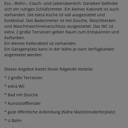
Ess-, Wohn-, Couch- und Lebensbereich. Daneben befindet
sich ein ruhiges Schlafzimmer. Ein kleines Kabinett ist auch
vorhanden. Die extra K
ü
che ist voll ausgestattet und
funktional. Das Badezimmer ist mit Dusche, Waschbecken
und Waschmaschinenanschluss ausgestattet. Das WC ist
extra. 2 gro
ß
e Terrassen geben Raum zum Entspannen und
Auftanken.
Ein kleines Kellerabteil ist vorhanden.
Ein Garagenplatz kann in der N
ä
he je nach Verf
ü
gbarkeit
angemietet werden.
Dieses Angebot bietet Ihnen folgende Vorteile:
* 2 gro
ß
e Terrassen
* extra WC
* Bad mit Dusche
* Kunststofffenster
* gute
ö
ffentliche Anbindung (N
ä
he Matzleinsdorferplatz)
* U Bahn