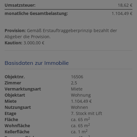
Umsatzsteuer:
18,62 €
monatliche Gesamtbelastung:
1.104,49 €
Provision:
Gemäß Erstauftraggeberprinzip bezahlt der
Abgeber die Provision.
Kaution:
3.000,00 €
Basisdaten zur Immobilie
Objektnr.
16506
Zimmer
2,5
Vermarktungsart
Miete
Objektart
Wohnung
Miete
1.104,49 €
Nutzungsart
Wohnen
Etage
7. Stock mit Lift
2
Fläche
ca. 65 m
2
Wohnfläche
ca. 65 m
2
Kellerfläche
ca. 1 m
2