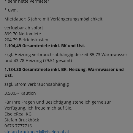
* sehr nette Vermieter
* uvm.
Mietdauer: 5 Jahre mit Verl
ä
ngerungsm
ö
glichkeit
verf
ü
gbar ab sofort
899,70 Nettomiete
204,79 Betriebskosten
1.104,49
Gesamtmiete inkl. BK und Ust.
zzgl. Heizung verbrauchsabh
ä
ngig derzeit 35,73 Warmwasser
und 43,78 Heizung (79,51 gesamt)
1.184,30
Gesamtmiete inkl. BK, Heizung, Warmwasser und
Ust.
zzgl. Strom verbrauchsabh
ä
ngig
3.500,-- Kaution
F
ü
r Ihre Fragen und Besichtigung stehe ich gerne zur
Verf
ü
gung,
ich freue mich auf Sie.
EiseleReal KG
Stefan Bruckb
ö
ck
0676 7777716
stefan.bruckboeck@eiselereal.at