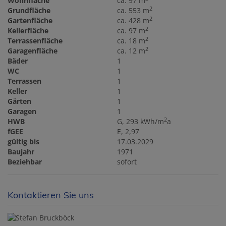
Wohnfläche
ca. 97 m
2
Grundfläche
ca. 553 m
2
Gartenfläche
ca. 428 m
2
Kellerfläche
ca. 97 m
2
Terrassenfläche
ca. 18 m
2
Garagenfläche
ca. 12 m
Bäder
1
WC
1
Terrassen
1
Keller
1
Gärten
1
Garagen
1
2
HWB
G, 293 kWh/m
a
fGEE
E, 2,97
gültig bis
17.03.2029
Baujahr
1971
Beziehbar
sofort
Kontaktieren Sie uns