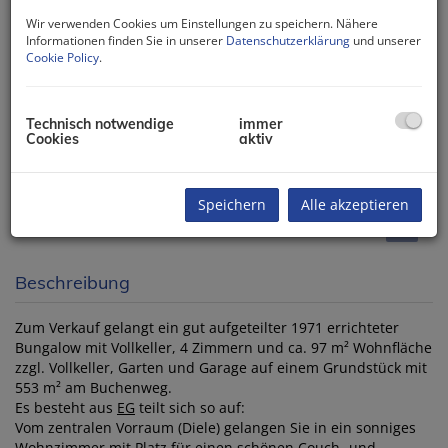
Wir verwenden Cookies um Einstellungen zu speichern. Nähere
Informationen finden Sie in unserer
Datenschutzerklärung
und unserer
Cookie Policy
.
Technisch notwendige
immer
Cookies
aktiv
Speichern
Alle akzeptieren
Beschreibung
Zum Verkauf gelangt ein gut aufgeteilter 1971 errichteter
Bungalow mit Vollkeller, 4 Zimmern und ca. 97 m² Wohnfläche
zzgl. Vollkeller, Garten und Garage auf einem Grundstück mit
553 m² am Buchenweg.
Es besteht aus
EG
teilt sich so auf:
Vom zentralen Vorraum (Diele) gelangen Sie in ein sonniges
Wohnzimmer mit Platz für einen schönen Couch- und