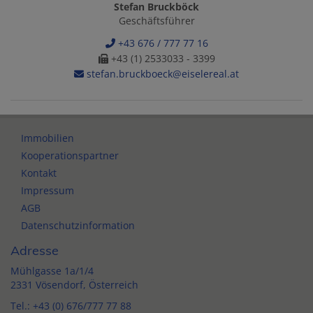
Stefan Bruckböck
Geschäftsführer
+43 676 / 777 77 16
+43 (1) 2533033 - 3399
stefan.bruckboeck@eiselereal.at
Immobilien
Kooperationspartner
Kontakt
Impressum
AGB
Datenschutzinformation
Adresse
Mühlgasse 1a/1/4
2331 Vösendorf, Österreich
Tel.:
+43 (0) 676/777 77 88