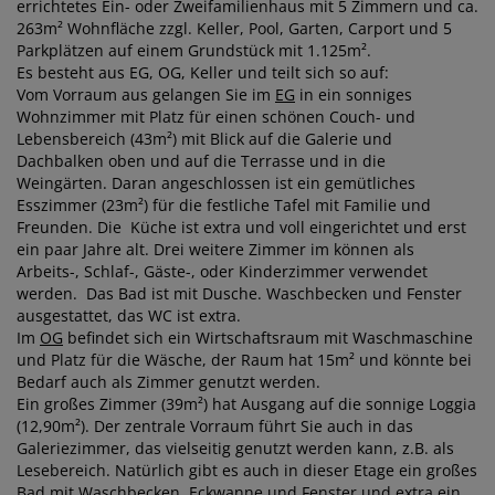
errichtetes Ein- oder Zweifamilienhaus mit 5 Zimmern und ca.
263m² Wohnfläche zzgl. Keller, Pool, Garten, Carport und 5
Parkplätzen auf einem Grundstück mit 1.125m².
Es besteht aus EG, OG, Keller und teilt sich so auf:
Vom Vorraum aus gelangen Sie im
EG
in ein sonniges
Wohnzimmer mit Platz für einen schönen Couch- und
Lebensbereich (43m²) mit Blick auf die Galerie und
Dachbalken oben und auf die Terrasse und in die
Weingärten. Daran angeschlossen ist ein gemütliches
Esszimmer (23m²) für die festliche Tafel mit Familie und
Freunden. Die Küche ist extra und voll eingerichtet und erst
ein paar Jahre alt. Drei weitere Zimmer im können als
Arbeits-, Schlaf-, Gäste-, oder Kinderzimmer verwendet
werden. Das Bad ist mit Dusche. Waschbecken und Fenster
ausgestattet, das WC ist extra.
Im
OG
befindet sich ein Wirtschaftsraum mit Waschmaschine
und Platz für die Wäsche, der Raum hat 15m² und könnte bei
Bedarf auch als Zimmer genutzt werden.
Ein großes Zimmer (39m²) hat Ausgang auf die sonnige Loggia
(12,90m²). Der zentrale Vorraum führt Sie auch in das
Galeriezimmer, das vielseitig genutzt werden kann, z.B. als
Lesebereich. Natürlich gibt es auch in dieser Etage ein großes
Bad mit Waschbecken, Eckwanne und Fenster und extra ein