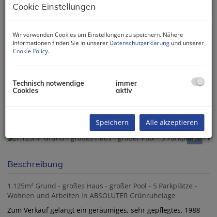
Cookie Einstellungen
Wir verwenden Cookies um Einstellungen zu speichern. Nähere
Informationen finden Sie in unserer
Datenschutzerklärung
und unserer
Cookie Policy
.
Technisch notwendige
immer
Cookies
aktiv
Speichern
Alle akzeptieren
Beschreibung
1.125m² Grund - großes Haus - großer Pool - 5 Parkplätze -
Wohnen und Arbeiten in ABSOLUTER Grünruhelage
Zum Verkauf gelangt ein geräumiges, sehr gepflegtes, 1988