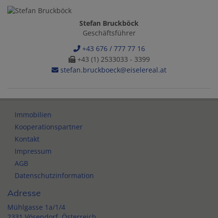
Stefan Bruckböck
Geschäftsführer
+43 676 / 777 77 16
+43 (1) 2533033 - 3399
stefan.bruckboeck@eiselereal.at
Immobilien
Kooperationspartner
Kontakt
Impressum
AGB
Datenschutzinformation
Adresse
Mühlgasse 1a/1/4
2331 Vösendorf, Österreich