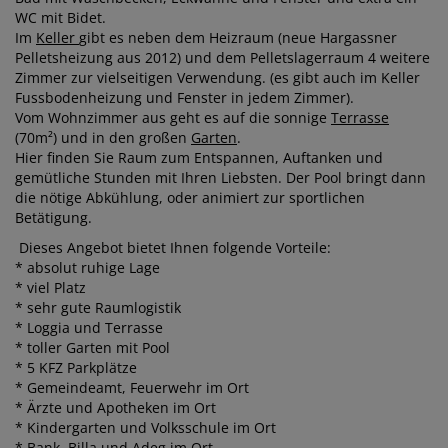
WC mit Bidet.
Im
Keller
gibt es neben dem Heizraum (neue Hargassner
Pelletsheizung aus 2012) und dem Pelletslagerraum 4 weitere
Zimmer zur vielseitigen Verwendung. (es gibt auch im Keller
Fussbodenheizung und Fenster in jedem Zimmer).
Vom Wohnzimmer aus geht es auf die sonnige
Terrasse
(70m²) und in den großen
Garten
.
Hier finden Sie Raum zum Entspannen, Auftanken und
gemütliche Stunden mit Ihren Liebsten. Der Pool bringt dann
die nötige Abkühlung, oder animiert zur sportlichen
Betätigung.
Dieses Angebot bietet Ihnen folgende Vorteile:
* absolut ruhige Lage
* viel Platz
* sehr gute Raumlogistik
* Loggia und Terrasse
* toller Garten mit Pool
* 5 KFZ Parkplätze
* Gemeindeamt, Feuerwehr im Ort
* Ärzte und Apotheken im Ort
* Kindergarten und Volksschule im Ort
* Bank, Billa und Adeg im Ort