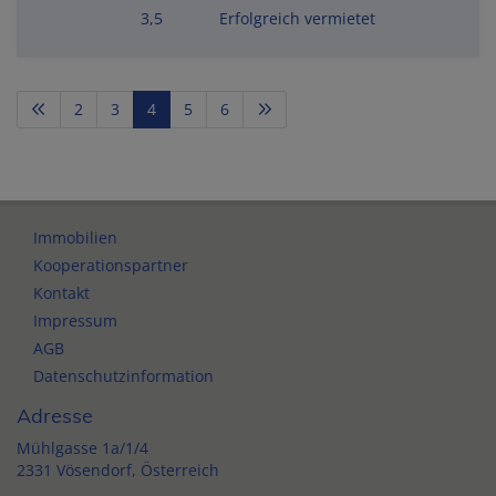
3,5
Erfolgreich vermietet
2
3
4
5
6
Immobilien
Kooperationspartner
Kontakt
Impressum
AGB
Datenschutzinformation
Adresse
Mühlgasse 1a/1/4
2331 Vösendorf, Österreich